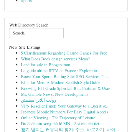
Sports
Web Directory Search
New Site Listings
5 Clarifications Regarding Casino Games For Free
What Does Book design services Mean?
Land for sale in Bhogapuram
Le guide ultime IPTV de France : Exploratio...
Boost Your Sports Betting Site: SEO Services Th...
Kilts for Men: A Modern Scottish Style Guide
Knowing F11 Grade Spherical Bar: Features & Uses
Mr. Gamble News: New Developments
رولت آنلاین مطمئن
VPN Reseller Panel: Your Gateway to a Lucrative...
Japanese Mobile Numbers For Easy Digital Access
Online Viewing : The Trajectory of Leisure
Dự đoán cầu song thủ lô MN - Soi cầu chi tiết...
활기 넘치는 커뮤니티 찾기: 주소, 바로가기, 사이...