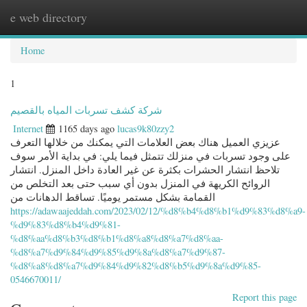
e web directory
Togg
navig
Home
1
شركة كشف تسربات المياه بالقصيم
Internet
1165 days ago
lucas9k80zzy2
عزيزي العميل هناك بعض العلامات التي يمكنك من خلالها التعرف
على وجود تسربات في منزلك تتمثل فيما يلي: في بداية الأمر سوف
تلاحظ انتشار الحشرات بكثرة عن غير العادة داخل المنزل. انتشار
الروائح الكريهة في المنزل بدون أي سبب حتى بعد التخلص من
القمامة بشكل مستمر يوميًا. تساقط الدهانات من
https://adawaajeddah.com/2023/02/12/%d8%b4%d8%b1%d9%83%d8%a9-
%d9%83%d8%b4%d9%81-
%d8%aa%d8%b3%d8%b1%d8%a8%d8%a7%d8%aa-
%d8%a7%d9%84%d9%85%d9%8a%d8%a7%d9%87-
%d8%a8%d8%a7%d9%84%d9%82%d8%b5%d9%8a%d9%85-
0546670011/
Report this page