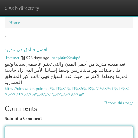
e web directory
Togg
navig
Home
1
افضل فنادق في مدريد
Internet
978 days ago
joseph6u99mbp6
تعد مدينة مدريد من أجمل المدن والتي تعتبر عاصمة إسبانيا وتقع
على ضفاف نهر مانثاناريس وسط إسبانيا الأمر الذي زاد جاذبية
المدينة وجعلها الأكثر من حيث عدد السياح فهي ثالث أكبر المناطق
الحضارية
https://almosaferspain.net/%d9%81%d9%86%d8%a7%d8%af%d9%82-
%d9%85%d8%af%d8%b1%d9%8a%d8%af/
Report this page
Comments
Submit a Comment