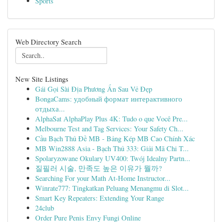
Sports
Web Directory Search
New Site Listings
Gái Gọi Sài Địa Phương Ẩn Sau Vẻ Đẹp
BongaCams: удобный формат интерактивного
отдыха...
AlphaSat AlphaPlay Plus 4K: Tudo o que Você Pre...
Melbourne Test and Tag Services: Your Safety Ch...
Cầu Bạch Thủ Đề MB - Bảng Kép MB Cao Chính Xác
MB Win2888 Asia - Bạch Thủ 333: Giải Mã Chi T...
Spolaryzowane Okulary UV400: Twój Idealny Partn...
질필러 시술, 만족도 높은 이유가 뭘까?
Searching For your Math At-Home Instructor...
Winrate777: Tingkatkan Peluang Menangmu di Slot...
Smart Key Repeaters: Extending Your Range
24club
Order Pure Penis Envy Fungi Online