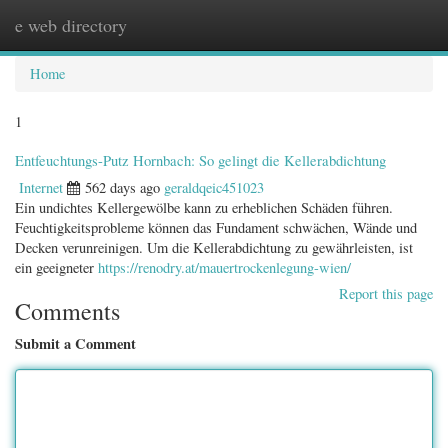
e web directory
Togg
navig
Home
1
Entfeuchtungs-Putz Hornbach: So gelingt die Kellerabdichtung
Internet
562 days ago
geraldqeic451023
Ein undichtes Kellergewölbe kann zu erheblichen Schäden führen.
Feuchtigkeitsprobleme können das Fundament schwächen, Wände und
Decken verunreinigen. Um die Kellerabdichtung zu gewährleisten, ist
ein geeigneter
https://renodry.at/mauertrockenlegung-wien/
Report this page
Comments
Submit a Comment