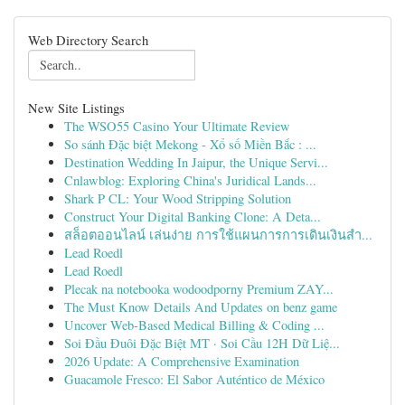
Web Directory Search
New Site Listings
The WSO55 Casino Your Ultimate Review
So sánh Đặc biệt Mekong - Xổ số Miền Bắc : ...
Destination Wedding In Jaipur, the Unique Servi...
Cnlawblog: Exploring China's Juridical Lands...
Shark P CL: Your Wood Stripping Solution
Construct Your Digital Banking Clone: A Deta...
สล็อตออนไลน์ เล่นง่าย การใช้แผนการการเดินเงินสำ...
Lead Roedl
Lead Roedl
Plecak na notebooka wodoodporny Premium ZAY...
The Must Know Details And Updates on benz game
Uncover Web-Based Medical Billing & Coding ...
Soi Đầu Đuôi Đặc Biệt MT · Soi Cầu 12H Dữ Liệ...
2026 Update: A Comprehensive Examination
Guacamole Fresco: El Sabor Auténtico de México