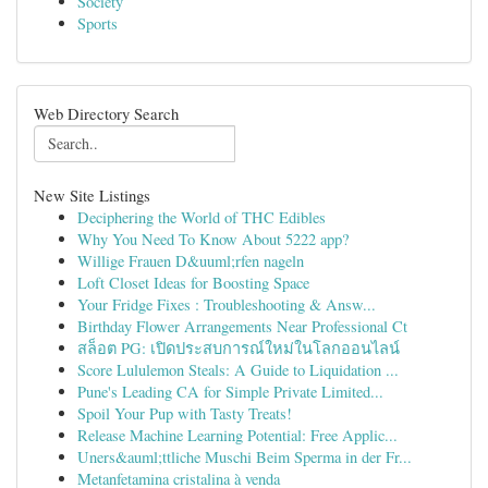
Society
Sports
Web Directory Search
New Site Listings
Deciphering the World of THC Edibles
Why You Need To Know About 5222 app?
Willige Frauen D&uuml;rfen nageln
Loft Closet Ideas for Boosting Space
Your Fridge Fixes : Troubleshooting & Answ...
Birthday Flower Arrangements Near Professional Ct
สล็อต PG: เปิดประสบการณ์ใหม่ในโลกออนไลน์
Score Lululemon Steals: A Guide to Liquidation ...
Pune's Leading CA for Simple Private Limited...
Spoil Your Pup with Tasty Treats!
Release Machine Learning Potential: Free Applic...
Uners&auml;ttliche Muschi Beim Sperma in der Fr...
Metanfetamina cristalina à venda