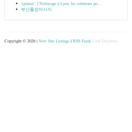
'spintax': ['Nettoyage à Lyon: les solutions po...
부산출장마사지
Copyright © 2026 |
New Site Listings
|
RSS Feeds
Link Directory