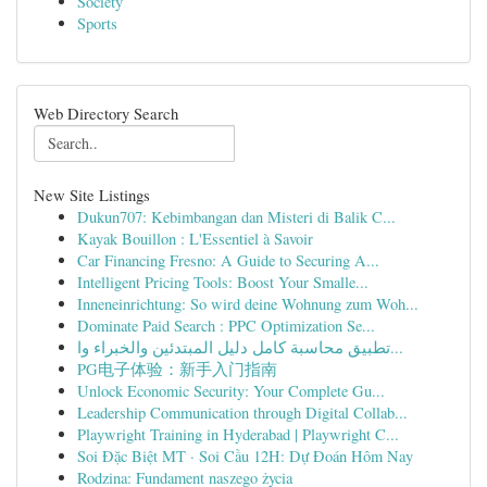
Society
Sports
Web Directory Search
New Site Listings
Dukun707: Kebimbangan dan Misteri di Balik C...
Kayak Bouillon : L'Essentiel à Savoir
Car Financing Fresno: A Guide to Securing A...
Intelligent Pricing Tools: Boost Your Smalle...
Inneneinrichtung: So wird deine Wohnung zum Woh...
Dominate Paid Search : PPC Optimization Se...
تطبيق محاسبة كامل دليل المبتدئين والخبراء وا...
PG电子体验：新手入门指南
Unlock Economic Security: Your Complete Gu...
Leadership Communication through Digital Collab...
Playwright Training in Hyderabad | Playwright C...
Soi Đặc Biệt MT · Soi Cầu 12H: Dự Đoán Hôm Nay
Rodzina: Fundament naszego życia