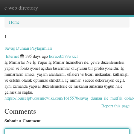
e web directory
Togg
navig
Home
1
Savaş Duman Paylaşımları
Internet
395 days ago
horaceb579wxx1
İç Mimarlar Ne İş Yapar İç Mimar hizmetleri ile, çevre düzenlemeleri
yapan ve fonksiyonel açıdan tasarımlar oluşturan bir profesyoneldir. İç
mimarların amacı, yaşam alanlarını, ofisleri ve ticari mekanları kullanışlı
ve estetik olarak optimize etmektir. İç mimar, sadece dekorasyon değil,
aynı zamanda yapısal düzenlemelerle de mekanın amacına uygun hale
gelmesini sağlar.
https://louiselptv.cosmicwiki.com/1615570/savaş_duman_ile_mutfak_dolabı
Report this page
Comments
Submit a Comment