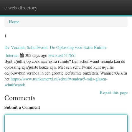
e web directory
Togg
navig
Home
1
De Veranda Schuifwand: De Oplossing voor Extra Ruimte
Internet
305 days ago
lewisieef517651
Bent u/jullie op zoek naar extra ruimte? Een schuifwand veranda kan de
oplossing zijn/juiste keuze zijn. Met een schuifwand kunt u/jullie
de/jouw/hun veranda in een grootte leefruimte omzetten. Wanneer/Als/In
het
https://www.tuinkamerxl.nl/schuifwanden/5-rails-glazen-
schuifwand/
Report this page
Comments
Submit a Comment