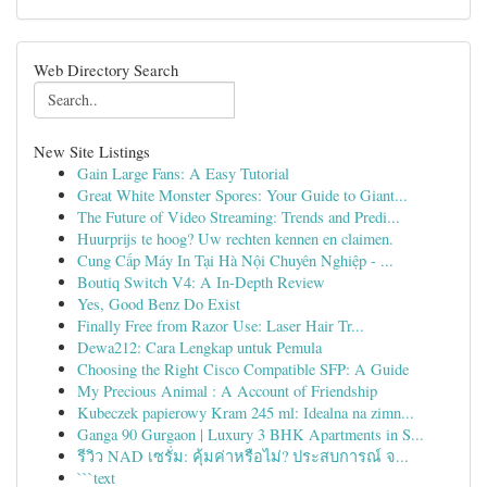
Web Directory Search
New Site Listings
Gain Large Fans: A Easy Tutorial
Great White Monster Spores: Your Guide to Giant...
The Future of Video Streaming: Trends and Predi...
Huurprijs te hoog? Uw rechten kennen en claimen.
Cung Cấp Máy In Tại Hà Nội Chuyên Nghiệp - ...
Boutiq Switch V4: A In-Depth Review
Yes, Good Benz Do Exist
Finally Free from Razor Use: Laser Hair Tr...
Dewa212: Cara Lengkap untuk Pemula
Choosing the Right Cisco Compatible SFP: A Guide
My Precious Animal : A Account of Friendship
Kubeczek papierowy Kram 245 ml: Idealna na zimn...
Ganga 90 Gurgaon | Luxury 3 BHK Apartments in S...
รีวิว NAD เซรั่ม: คุ้มค่าหรือไม่? ประสบการณ์ จ...
```text