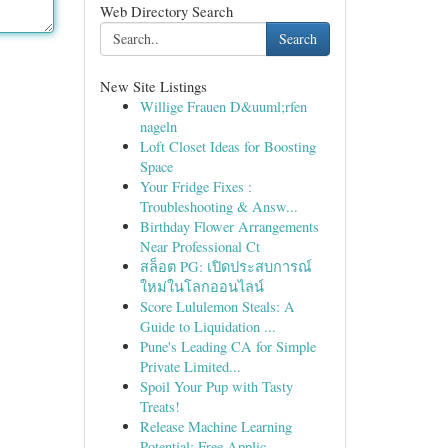
Web Directory Search
Search
New Site Listings
Willige Frauen D&uuml;rfen
nageln
Loft Closet Ideas for Boosting
Space
Your Fridge Fixes :
Troubleshooting & Answ...
Birthday Flower Arrangements
Near Professional Ct
สล็อต PG: เปิดประสบการณ์
ใหม่ในโลกออนไลน์
Score Lululemon Steals: A
Guide to Liquidation ...
Pune's Leading CA for Simple
Private Limited...
Spoil Your Pup with Tasty
Treats!
Release Machine Learning
Potential: Free Applic...