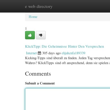
e web directory
Home
New Site Listings
Add Site
Categ
Home
1
KlickTipp: Die Geheimnisse Hinter Den Versprechen
Internet
305 days ago
elijahcnfa189339
Kicking-Tipps sind überall zu finden. Jeden Tag versprechen
Wahres? KlickTipps sind oft ansprechend, denn sie spielen 
Comments
Submit a Comment