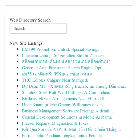
Web Directory Search
New Site Listings
EM199 Promotion: Unlock Special Savings
Inneneinrichtung: So gestalten Sie Ihr Zuhause
สล็อตเว็บตรง: ค้นพบแหล่งรวมเกมสล็อตชั้นนำ
Generate Area Prospects: Search Engine Opt...
abr55 เครดิตฟรี: วิธีรับและข้อกำหนด
THC Edibles Calgary Near Stampede
Dự Đoán MT - XSMB Rồng Bạch Kim: Hướng Dẫn Giả...
Stainless Steel Butt Weld Fittings: A Comprehen...
Birthday Flower Arrangements Near Harrod St
Uners&auml;ttliche Granny Will raues ficken
Business Management Software Pricing: A detail...
Coastal Development Solutions in Moble Alabama
Freezer Repairs: Diagnostics & Fixes
Kết Quả Soi Cầu VIP: Bí Mật Dẫn Đến Chiến Thắng...
Fortunabola: Panduan Lengkap untuk Pemula