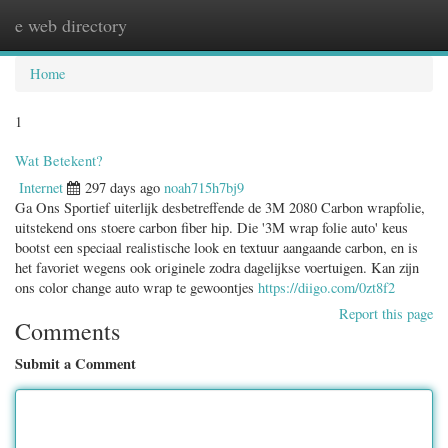
e web directory
Togg
navig
Home
1
Wat Betekent?
Internet
297 days ago
noah715h7bj9
Ga Ons Sportief uiterlijk desbetreffende de 3M 2080 Carbon wrapfolie,
uitstekend ons stoere carbon fiber hip. Die '3M wrap folie auto' keus
bootst een speciaal realistische look en textuur aangaande carbon, en is
het favoriet wegens ook originele zodra dagelijkse voertuigen. Kan zijn
ons color change auto wrap te gewoontjes
https://diigo.com/0zt8f2
Report this page
Comments
Submit a Comment