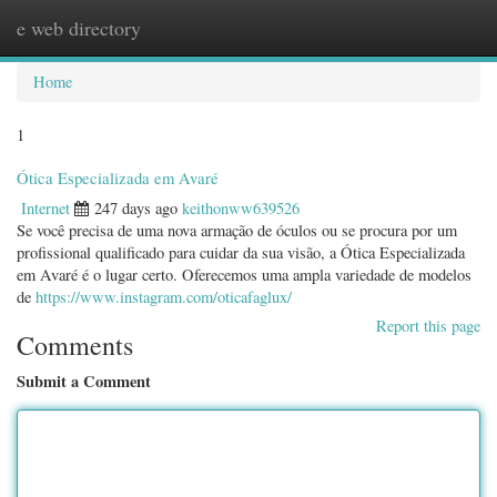
e web directory
Togg
navig
Home
1
Ótica Especializada em Avaré
Internet
247 days ago
keithonww639526
Se você precisa de uma nova armação de óculos ou se procura por um
profissional qualificado para cuidar da sua visão, a Ótica Especializada
em Avaré é o lugar certo. Oferecemos uma ampla variedade de modelos
de
https://www.instagram.com/oticafaglux/
Report this page
Comments
Submit a Comment