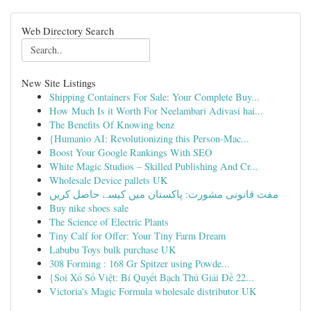
Web Directory Search
New Site Listings
Shipping Containers For Sale: Your Complete Buy...
How Much Is it Worth For Neelambari Adivasi hai...
The Benefits Of Knowing benz
{Humanio AI: Revolutionizing this Person-Mac...
Boost Your Google Rankings With SEO
White Magic Studios – Skilled Publishing And Cr...
Wholesale Device pallets UK
مفت قانونی مشورت: پاکستان میں کیسے حاصل کریں
Buy nike shoes sale
The Science of Electric Plants
Tiny Calf for Offer: Your Tiny Farm Dream
Labubu Toys bulk purchase UK
308 Forming : 168 Gr Spitzer using Powde...
{Soi Xổ Số Việt: Bí Quyết Bạch Thủ Giải Đề 22...
Victoria's Magic Formula wholesale distributor UK