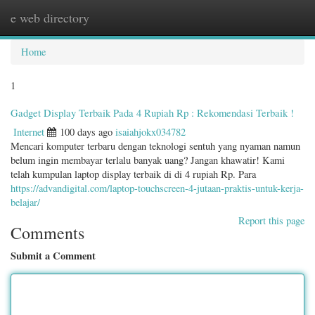
e web directory
Togg
navig
Home
1
Gadget Display Terbaik Pada 4 Rupiah Rp : Rekomendasi Terbaik !
Internet
100 days ago
isaiahjokx034782
Mencari komputer terbaru dengan teknologi sentuh yang nyaman namun
belum ingin membayar terlalu banyak uang? Jangan khawatir! Kami
telah kumpulan laptop display terbaik di di 4 rupiah Rp. Para
https://advandigital.com/laptop-touchscreen-4-jutaan-praktis-untuk-kerja-
belajar/
Report this page
Comments
Submit a Comment