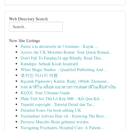
Web Directory Search
New Site Listings
Partez à la découverte de l'Aventure : Kayak ...
Across the UK Moisture Rental: Your Quick Remed...
Don't Fall To Fairplay24 app Blindly, Read This...
Ratudepo: Sebuah Kisah Inspiratif
White Magic Studios – Qualified Publishing And ...
호치민 마사지 여행
Ręcznik Papierowy Katrin: Biały, 189mb, Ekonomi...
lv66 คาสิโน สล็อต แนวทางการเล่นคาสิโนเพื่อทำเงิน
KQXS: Your Ultimate Guide
Phân Tích Soi Thủ Lô Kép MB – Kết Quả Kết ...
Tepat4d copyright : Tutorial Detail dan Ter...
Detailed Notes On book editing UK
Neelambari Adivasi Hair oil - Knowing The Best ...
Perverse Muschis Beim gebumst werden
Navigating Psychiatric Hospital Care: A Patient...