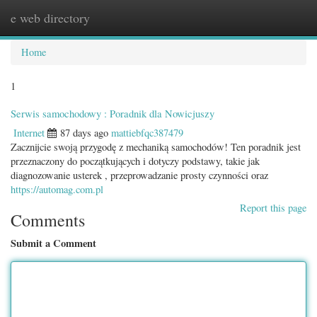
e web directory
Togg
navig
Home
1
Serwis samochodowy : Poradnik dla Nowicjuszy
Internet
87 days ago
mattiebfqc387479
Zacznijcie swoją przygodę z mechaniką samochodów! Ten poradnik jest
przeznaczony do początkujących i dotyczy podstawy, takie jak
diagnozowanie usterek , przeprowadzanie prosty czynności oraz
https://automag.com.pl
Report this page
Comments
Submit a Comment