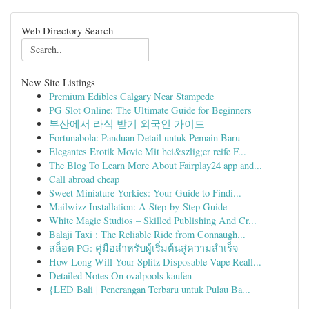
Web Directory Search
New Site Listings
Premium Edibles Calgary Near Stampede
PG Slot Online: The Ultimate Guide for Beginners
부산에서 라식 받기 외국인 가이드
Fortunabola: Panduan Detail untuk Pemain Baru
Elegantes Erotik Movie Mit hei&szlig;er reife F...
The Blog To Learn More About Fairplay24 app and...
Call abroad cheap
Sweet Miniature Yorkies: Your Guide to Findi...
Mailwizz Installation: A Step-by-Step Guide
White Magic Studios – Skilled Publishing And Cr...
Balaji Taxi : The Reliable Ride from Connaugh...
สล็อต PG: คู่มือสำหรับผู้เริ่มต้นสู่ความสำเร็จ
How Long Will Your Splitz Disposable Vape Reall...
Detailed Notes On ovalpools kaufen
{LED Bali | Penerangan Terbaru untuk Pulau Ba...