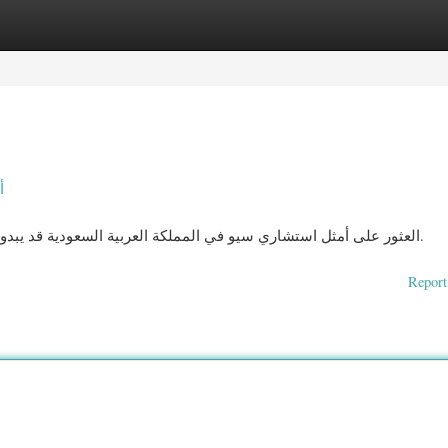
ories
Register
Login
أ
العثور على أمثل استشاري سيو في المملكة العربية السعودية قد يبدو مهمة صعبة ، نظرًا لتزايد عدد المزودين في هذا التخصص.
Report