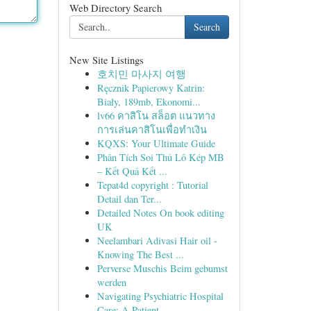
Web Directory Search
Search
New Site Listings
호치민 마사지 여행
Ręcznik Papierowy Katrin:
Biały, 189mb, Ekonomi...
lv66 คาสิโน สล็อต แนวทาง
การเล่นคาสิโนเพื่อทำเงิน
KQXS: Your Ultimate Guide
Phân Tích Soi Thủ Lô Kép MB
– Kết Quả Kết ...
Tepat4d copyright : Tutorial
Detail dan Ter...
Detailed Notes On book editing
UK
Neelambari Adivasi Hair oil -
Knowing The Best ...
Perverse Muschis Beim gebumst
werden
Navigating Psychiatric Hospital
Care: A Patient...