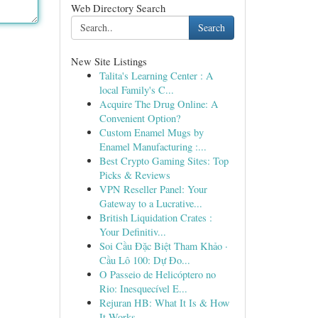
Web Directory Search
Search
New Site Listings
Talita's Learning Center : A
local Family's C...
Acquire The Drug Online: A
Convenient Option?
Custom Enamel Mugs by
Enamel Manufacturing :...
Best Crypto Gaming Sites: Top
Picks & Reviews
VPN Reseller Panel: Your
Gateway to a Lucrative...
British Liquidation Crates :
Your Definitiv...
Soi Cầu Đặc Biệt Tham Khảo ·
Cầu Lô 100: Dự Đo...
O Passeio de Helicóptero no
Rio: Inesquecível E...
Rejuran HB: What It Is & How
It Works