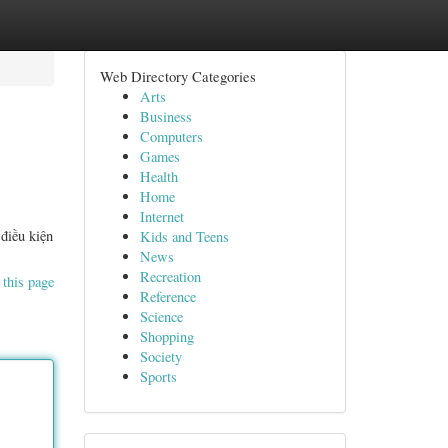
Web Directory Categories
Arts
Business
Computers
Games
Health
Home
Internet
điều kiện
Kids and Teens
News
Recreation
 this page
Reference
Science
Shopping
Society
Sports