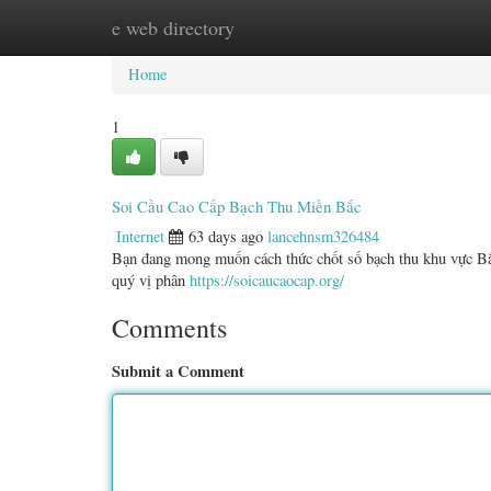
e web directory
Home
New Site Listings
Add Site
Categ
Home
1
Soi Cầu Cao Cấp Bạch Thu Miền Bắc
Internet
63 days ago
lancehnsm326484
Bạn đang mong muốn cách thức chốt số bạch thu khu vực Bắc
quý vị phân
https://soicaucaocap.org/
Comments
Submit a Comment