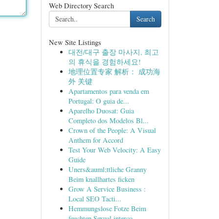
Web Directory Search
Search
New Site Listings
대전/대구 출장 마사지, 최고
의 휴식을 경험하세요!
地理位置专家 解析： 成功海
外 关键
Apartamentos para venda em
Portugal: O guia de...
Aparelho Duosat: Guia
Completo dos Modelos Bl...
Crown of the People: A Visual
Anthem for Accord
Test Your Web Velocity: A Easy
Guide
Uners&auml;ttliche Granny
Beim knallhartes ficken
Grow A Service Business :
Local SEO Tacti...
Hemmungslose Fotze Beim
feuchten Sexual interco...