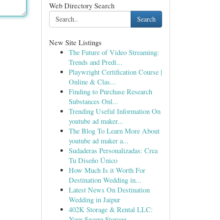
Web Directory Search
Search
New Site Listings
The Future of Video Streaming:
Trends and Predi...
Playwright Certification Course |
Online & Clas...
Finding to Purchase Research
Substances Onl...
Trending Useful Information On
youtube ad maker...
The Blog To Learn More About
youtube ad maker a...
Sudaderas Personalizadas: Crea
Tu Diseño Único
How Much Is it Worth For
Destination Wedding in...
Latest News On Destination
Wedding in Jaipur
402K Storage & Rental LLC:
Your Secure Storage ...