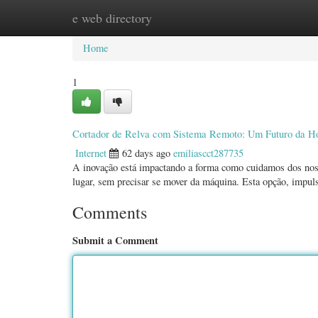
e web directory
Home
New Site Listings
Add Site
Categ
Home
1
Cortador de Relva com Sistema Remoto: Um Futuro da Ho
Internet
62 days ago
emiliascct287735
A inovação está impactando a forma como cuidamos dos nos
lugar, sem precisar se mover da máquina. Esta opção, impu
Comments
Submit a Comment