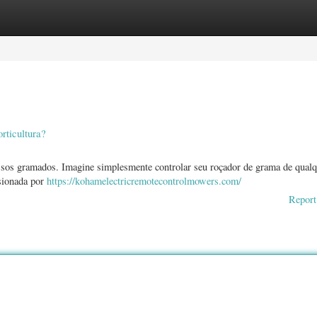
ories
Register
Login
rticultura?
sos gramados. Imagine simplesmente controlar seu roçador de grama de qualq
lsionada por
https://kohamelectricremotecontrolmowers.com/
Report