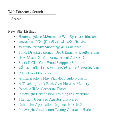
Web Directory Search
New Site Listings
Hemmungslose M&ouml;se Will Sperma schlucken
เกมสล็อต PG: คู่มือ เริ่มต้นสำหรับ นักเล่น ...
Veteran-Friendly Shopping: & Assistance
Toner Druckerpatronen: Die Ultimative Kaufberatung
How Much Do You Know About Adivasi Oil?
Shark P CL: Your Wood Stripping Solution
สล็อตออนไลน์ เล่นง่าย การใช้กลยุทธ์การเดินเงินส...
Pełny Pakiet Grillowy
Alphasat Alpha Play Plus 4K : Tudo o que ...
A Touching Look Back Over Here: A Memory
Reach AIRIA Corporate Tower
Playwright Certification Training in Hyderabad ...
The Facts Über Seo Agentur Uncovered
Enterprise Application Engineer Jobs in Go...
Playwright Automation Testing Course in Hyderab...